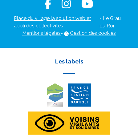
Place du village la solution web et
- Le Grau
appli des collectivités
du Roi
Mentions légales
-
Gestion des cookies
Les labels