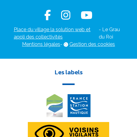
Place du village la solution web et
- Le Grau
appli des collectivités
du Roi
Mentions légales
-
Gestion des cookies
Les labels