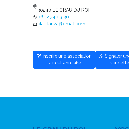
30240 LE GRAU DU ROI
06 12 34 03 30
cla.clanza@gmail.com
Inscrire une association
Signaler u
sur cet annuaire
sur cette