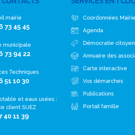
 CONTACTS
SERVICES EN 1 CLI
il mairie
Coordonnées Mairi
6 73 45 45
Agenda
Démocratie citoye
e municipale
6 73 94 22
Annuaire des associ
Carte interactive
ces Techniques
6 51 10 30
Vos démarches
Publications
otable et eaux usées :
Portail famille
ce client SUEZ
7 40 11 39