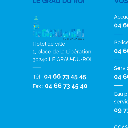
LE GRAU DU ROI
VOS
Accue
04 6
Polic
Hôtel de ville
04 6
1, place de la Libération,
30240 LE GRAU-DU-ROI
Servi
04 66 73 45 45
04 6
Tél :
04 66 73 45 40
Fax :
Eau p
servi
09 7
CCAS