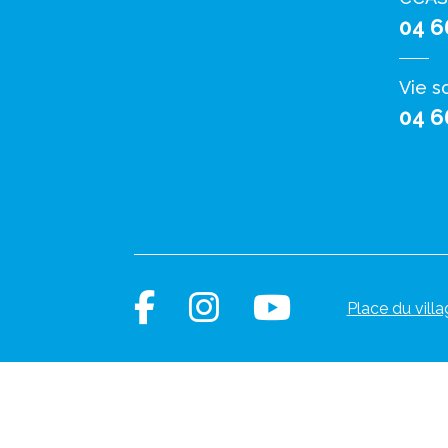
04 6
Vie s
04 6
Place du villa