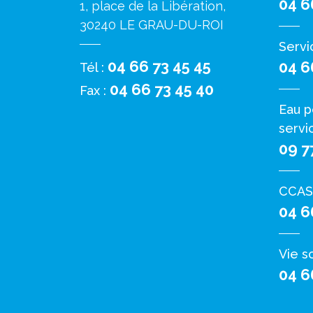
04 6
1, place de la Libération,
30240 LE GRAU-DU-ROI
Servi
04 66 73 45 45
04 6
Tél :
04 66 73 45 40
Fax :
Eau p
servi
09 7
CCAS
04 6
Vie s
04 6