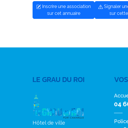
Inscrire une association
Signaler u
sur cet annuaire
sur cette
LE GRAU DU ROI
VOS
Accue
04 6
Polic
Hôtel de ville