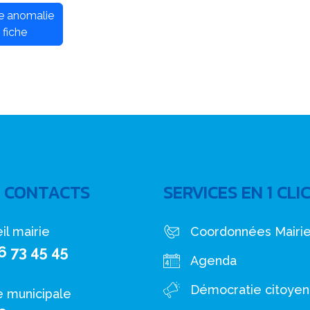
ne anomalie
 fiche
 CONTACTS
SERVICES EN 1 CLI
il mairie
Coordonnées Mairi
6 73 45 45
Agenda
Démocratie citoye
e municipale