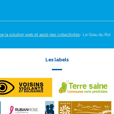
ge la solution web et appli des collectivités
- Le Grau du Roi
Les labels