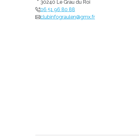
30240 Le Grau du Roi
06 51 96 80 88
clubinfograulen@gmx.fr