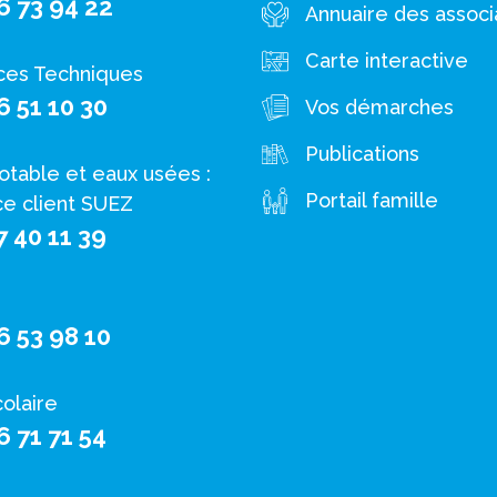
6 73 94 22
Annuaire des associ
Carte interactive
ces Techniques
6 51 10 30
Vos démarches
Publications
otable et eaux usées :
Portail famille
ce client SUEZ
7 40 11 39
6 53 98 10
colaire
6 71 71 54