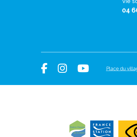
Vie s
04 6
Place du villa