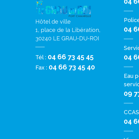
04 6
Polic
Hôtel de ville
04 6
1, place de la Libération,
30240 LE GRAU-DU-ROI
Servi
04 66 73 45 45
04 6
Tél :
04 66 73 45 40
Fax :
Eau p
servi
09 7
CCAS
04 6