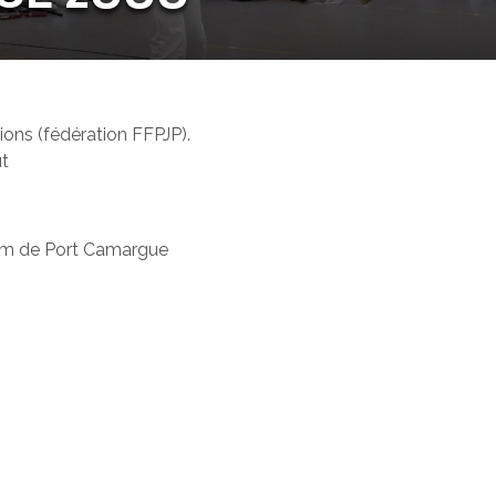
ions (fédération FFPJP).
ût
um de Port Camargue