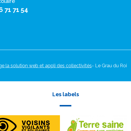
colaire
6 71 71 54
ge la solution web et appli des collectivités
- Le Grau du Roi
Les labels