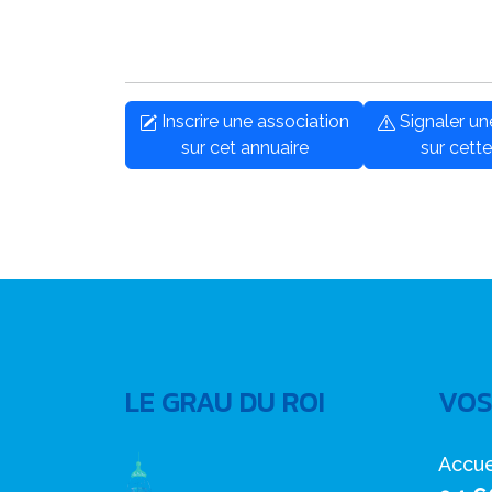
Inscrire une association
Signaler u
sur cet annuaire
sur cette
LE GRAU DU ROI
VOS
Accue