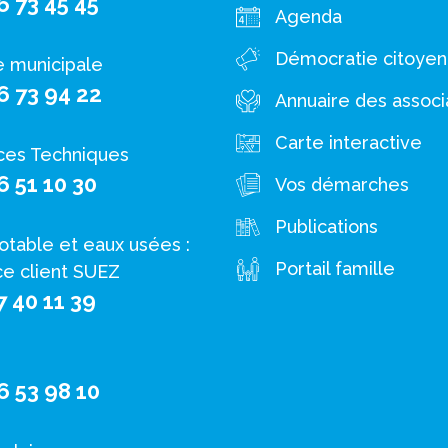
6 73 45 45
Agenda
Démocratie citoye
e municipale
6 73 94 22
Annuaire des associ
Carte interactive
ces Techniques
6 51 10 30
Vos démarches
Publications
otable et eaux usées :
Portail famille
ce client SUEZ
7 40 11 39
6 53 98 10