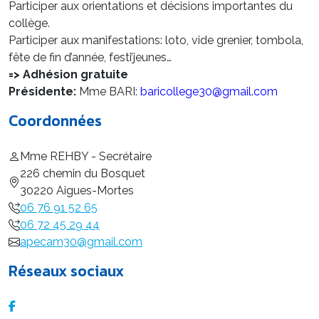
Participer aux orientations et décisions importantes du
collège.
Participer aux manifestations: loto, vide grenier, tombola,
fête de fin d’année, festi’jeunes…
=> Adhésion gratuite
Présidente:
Mme BARI:
baricollege30@gmail.com
Coordonnées
Mme REHBY - Secrétaire
226 chemin du Bosquet
30220 Aigues-Mortes
06 76 91 52 65
06 72 45 29 44
apecam30@gmail.com
Réseaux sociaux