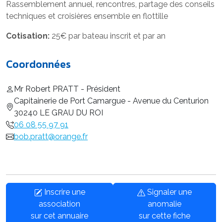
Rassemblement annuel, rencontres, partage des conseils
techniques et croisières ensemble en flottille
Cotisation:
25€ par bateau inscrit et par an
Coordonnées
Mr Robert PRATT - Président
Capitainerie de Port Camargue - Avenue du Centurion
30240 LE GRAU DU ROI
06 08 55 97 91
bob.pratt@orange.fr
Inscrire une
Signaler une
association
anomalie
sur cet annuaire
sur cette fiche