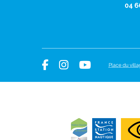
04 6
Place du villa