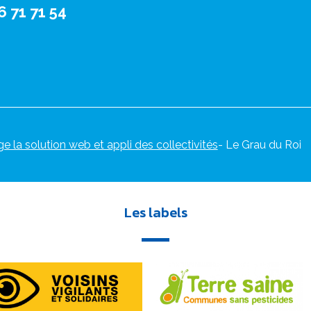
6 71 71 54
ge la solution web et appli des collectivités
- Le Grau du Roi
Les labels