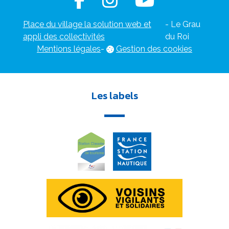
Place du village la solution web et
- Le Grau
appli des collectivités
du Roi
Mentions légales
-
Gestion des cookies
Les labels