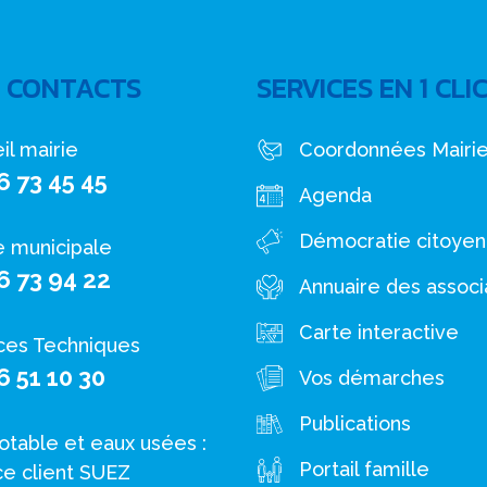
 CONTACTS
SERVICES EN 1 CLI
il mairie
Coordonnées Mairi
6 73 45 45
Agenda
Démocratie citoye
e municipale
6 73 94 22
Annuaire des associ
Carte interactive
ces Techniques
6 51 10 30
Vos démarches
Publications
otable et eaux usées :
Portail famille
ce client SUEZ