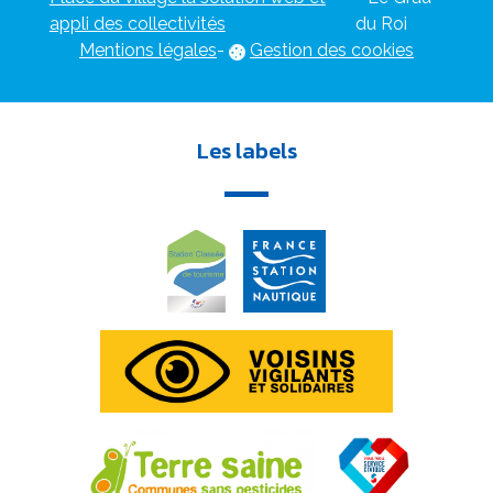
appli des collectivités
du Roi
Mentions légales
-
Gestion des cookies
Les labels