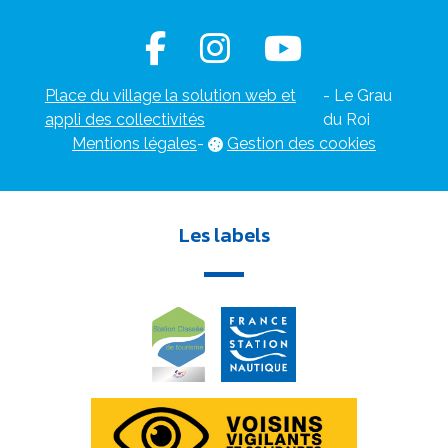
Place du village la solution web et
- Le Grau
appli des collectivités
du Roi
Mentions légales
-
Gestion des cookies
Les labels