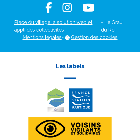
Place du village la solution web et
- Le Grau
appli des collectivités
du Roi
Mentions légales
-
Gestion des cookies
Les labels