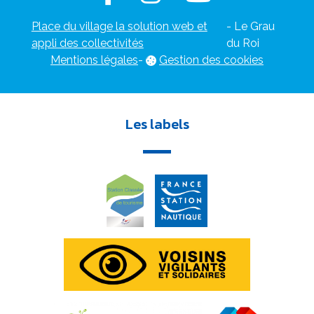
Place du village la solution web et
- Le Grau
appli des collectivités
du Roi
Mentions légales
-
Gestion des cookies
Les labels