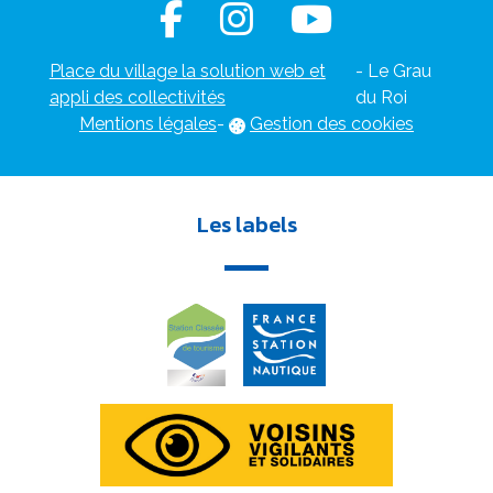
Place du village la solution web et
- Le Grau
appli des collectivités
du Roi
Mentions légales
-
Gestion des cookies
Les labels