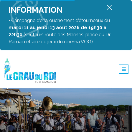
INFORMATION
• Campagne d’effarouchement d’étourneaux du
mardi 11 au jeudi 13 août 2026 de 19h30 à
22h30
(secteurs route des Marines, place du Dr
Ramain et aire de jeux du cinéma VOG).