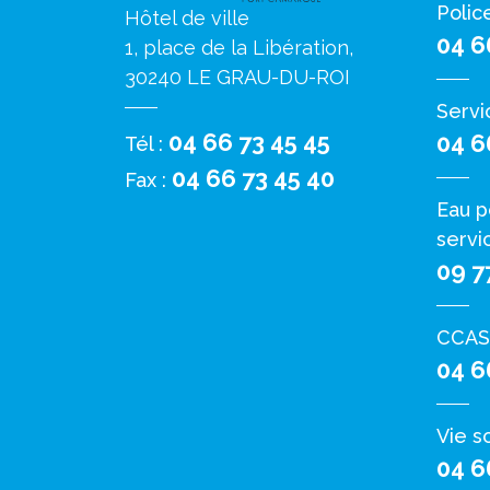
Polic
Hôtel de ville
04 6
1, place de la Libération,
30240 LE GRAU-DU-ROI
Servi
04 66 73 45 45
04 6
Tél :
04 66 73 45 40
Fax :
Eau p
servi
09 7
CCAS
04 6
Vie s
04 6