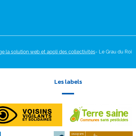
ge la solution web et appli des collectivités
- Le Grau du Roi
Les labels