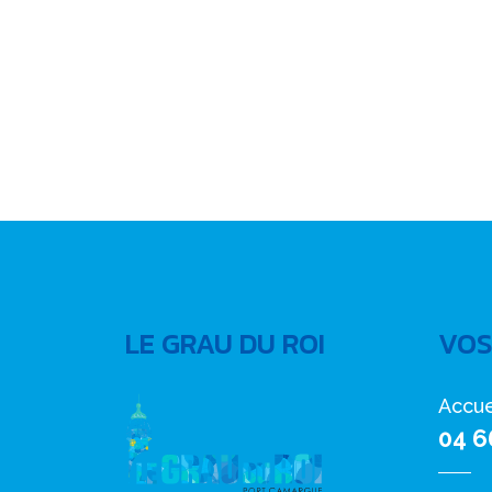
LE GRAU DU ROI
VOS
Accue
04 6