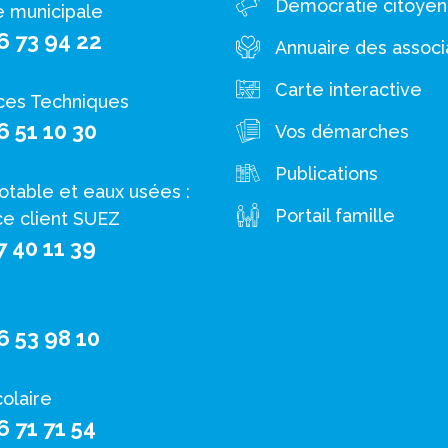
Démocratie citoye
e municipale
6 73 94 22
Annuaire des associ
Carte interactive
ces Techniques
6 51 10 30
Vos démarches
Publications
otable et eaux usées :
Portail famille
ce client SUEZ
7 40 11 39
6 53 98 10
colaire
6 71 71 54