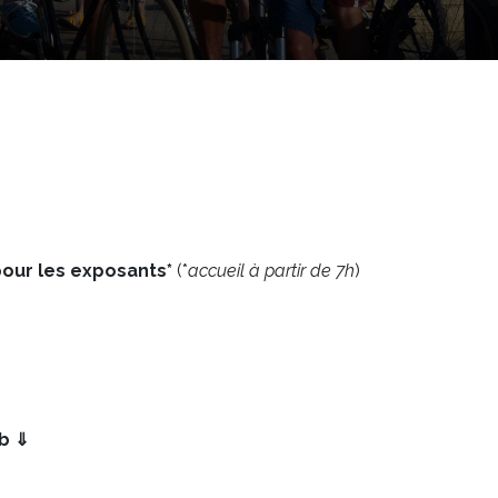
pour les exposants*
(*
accueil à partir de 7h
)
eb ⇓