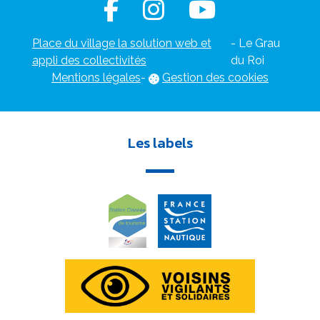
Place du village la solution web et
- Le Grau
appli des collectivités
du Roi
Mentions légales
-
Gestion des cookies
Les labels