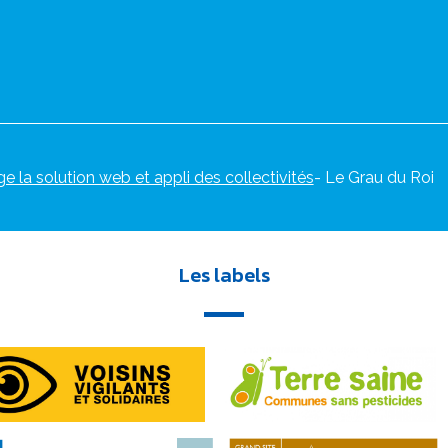
ge la solution web et appli des collectivités
- Le Grau du Roi
Les labels