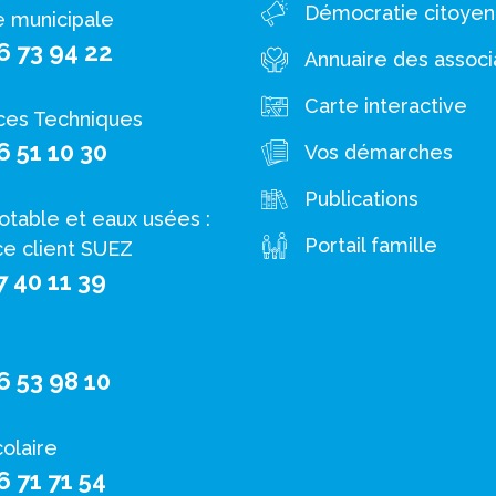
Démocratie citoye
e municipale
6 73 94 22
Annuaire des associ
Carte interactive
ces Techniques
6 51 10 30
Vos démarches
Publications
otable et eaux usées :
Portail famille
ce client SUEZ
7 40 11 39
6 53 98 10
colaire
6 71 71 54