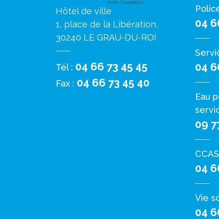
Polic
Hôtel de ville
04 6
1, place de la Libération,
30240 LE GRAU-DU-ROI
Servi
04 66 73 45 45
04 6
Tél :
04 66 73 45 40
Fax :
Eau p
servi
09 7
CCAS
04 6
Vie s
04 6