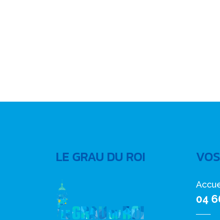
LE GRAU DU ROI
VOS
Accue
04 6