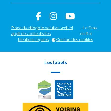
Place du village la solution web et
- Le Grau
appli des collectivités
du Roi
Mentions légales
-
Gestion des cookies
Les labels