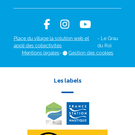
Place du village la solution web et
- Le Grau
appli des collectivités
du Roi
Mentions légales
-
Gestion des cookies
Les labels