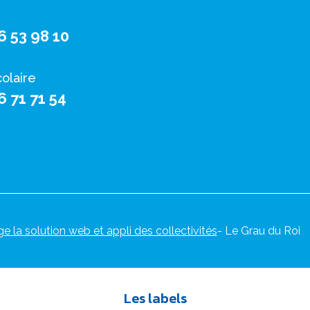
6 53 98 10
colaire
6 71 71 54
ge la solution web et appli des collectivités
- Le Grau du Roi
Les labels