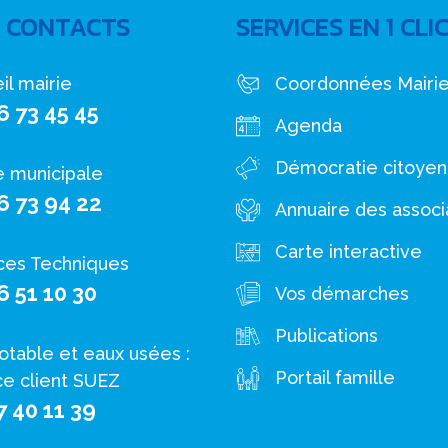
 CONTACTS
SERVICES EN 1 CLI
il mairie
Coordonnées Mairi
6 73 45 45
Agenda
Démocratie citoye
e municipale
6 73 94 22
Annuaire des associ
Carte interactive
ces Techniques
6 51 10 30
Vos démarches
Publications
otable et eaux usées :
Portail famille
ce client SUEZ
7 40 11 39