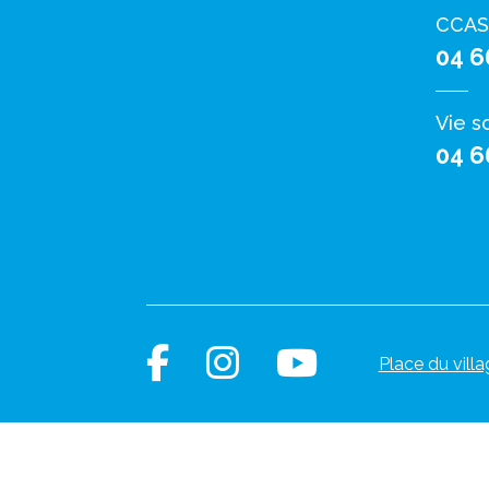
CCAS
04 6
Vie s
04 6
Place du villa