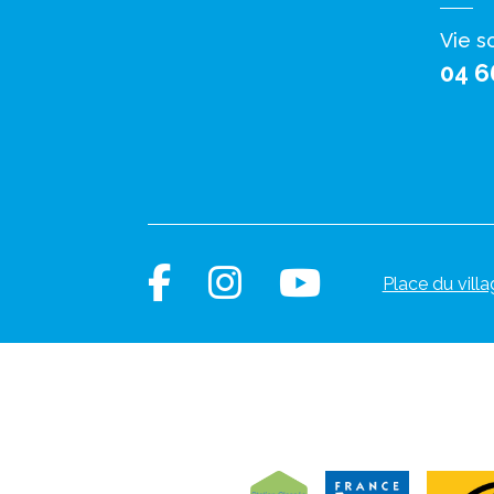
Vie s
04 6
Place du villa