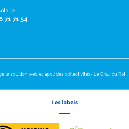
colaire
6 71 71 54
ge la solution web et appli des collectivités
- Le Grau du Roi
Les labels