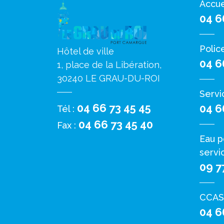
Accue
04 6
Polic
Hôtel de ville
04 6
1, place de la Libération,
30240 LE GRAU-DU-ROI
Servi
04 66 73 45 45
04 6
Tél :
04 66 73 45 40
Fax :
Eau p
servi
09 7
CCAS
04 6