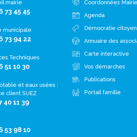
il mairie
Coordonnées Mairi
6 73 45 45
Agenda
Démocratie citoye
e municipale
6 73 94 22
Annuaire des associ
Carte interactive
ces Techniques
6 51 10 30
Vos démarches
Publications
otable et eaux usées :
Portail famille
ce client SUEZ
7 40 11 39
6 53 98 10