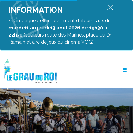
INFORMATION
• Campagne d’effarouchement d’étourneaux du
mardi 11 au jeudi 13 août 2026 de 19h30 à
22h30
(secteurs route des Marines, place du Dr
Ramain et aire de jeux du cinéma VOG).