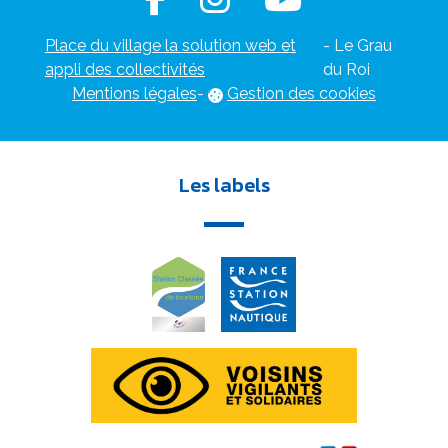
Place du village la solution web et
- Le Grau
appli des collectivités
du Roi
Mentions légales
-
Gestion des cookies
Les labels