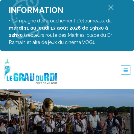
INFORMATION
• Campagne d’effarouchement d’étourneaux du
mardi 11 au jeudi 13 août 2026 de 19h30 à
22h30
(secteurs route des Marines, place du Dr
Ramain et aire de jeux du cinéma VOG).