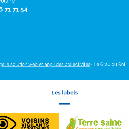
colaire
6 71 71 54
ge la solution web et appli des collectivités
- Le Grau du Roi
Les labels