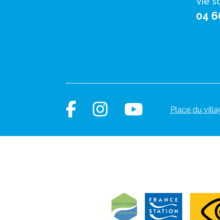
Vie s
04 6
Place du villa