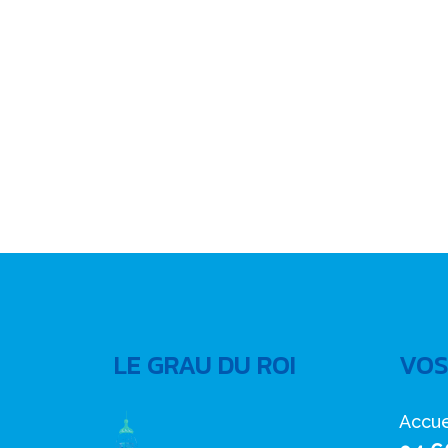
LE GRAU DU ROI
VOS
Accue