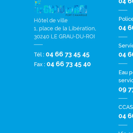
04 6
Polic
Hôtel de ville
04 6
1, place de la Libération,
30240 LE GRAU-DU-ROI
Servi
04 66 73 45 45
04 6
Tél :
04 66 73 45 40
Fax :
Eau p
servi
09 7
CCAS
04 6