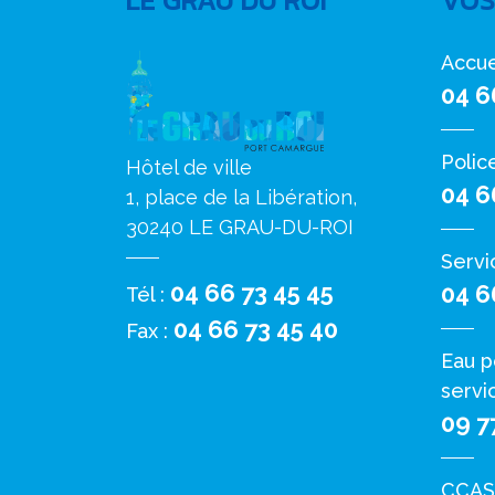
LE GRAU DU ROI
VOS
Accue
04 6
Polic
Hôtel de ville
04 6
1, place de la Libération,
30240 LE GRAU-DU-ROI
Servi
04 66 73 45 45
04 6
Tél :
04 66 73 45 40
Fax :
Eau p
servi
09 7
CCAS