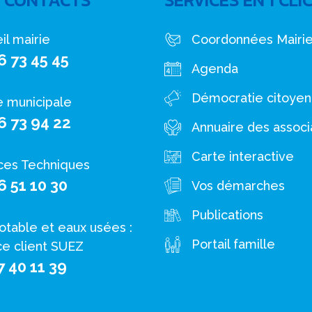
 CONTACTS
SERVICES EN 1 CLI
il mairie
Coordonnées Mairi
6 73 45 45
Agenda
Démocratie citoye
e municipale
6 73 94 22
Annuaire des associ
Carte interactive
ces Techniques
6 51 10 30
Vos démarches
Publications
otable et eaux usées :
Portail famille
ce client SUEZ
7 40 11 39