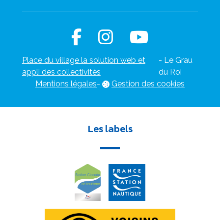
Place du village la solution web et
- Le Grau
appli des collectivités
du Roi
Mentions légales
-
Gestion des cookies
Les labels