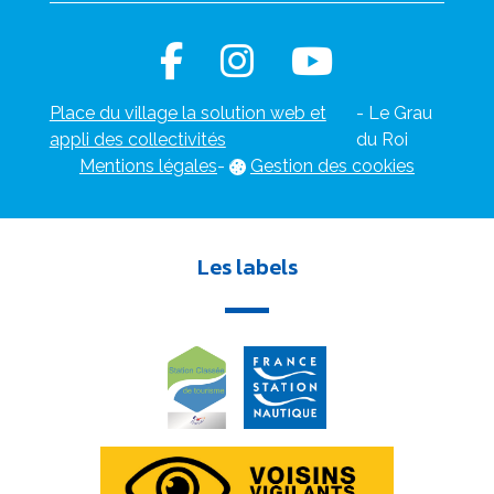
Place du village la solution web et
- Le Grau
appli des collectivités
du Roi
Mentions légales
-
Gestion des cookies
Les labels