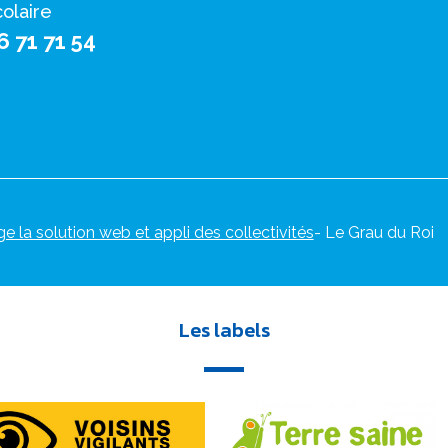
colaire
6 71 71 54
ge la solution web et appli des collectivités
- Le Grau du Roi
Les labels