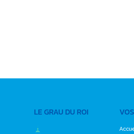
LE GRAU DU ROI
VOS
Accue