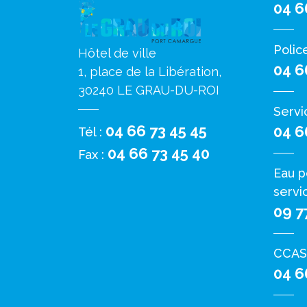
04 6
Polic
Hôtel de ville
04 6
1, place de la Libération,
30240 LE GRAU-DU-ROI
Servi
04 66 73 45 45
04 6
Tél :
04 66 73 45 40
Fax :
Eau p
servi
09 7
CCAS
04 6