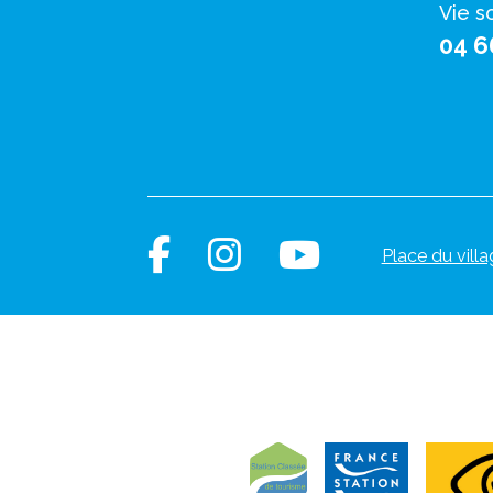
Vie s
04 6
Place du villa