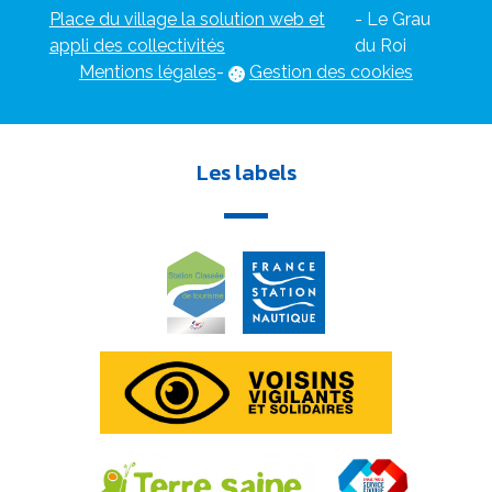
Place du village la solution web et
- Le Grau
appli des collectivités
du Roi
Mentions légales
-
Gestion des cookies
Les labels