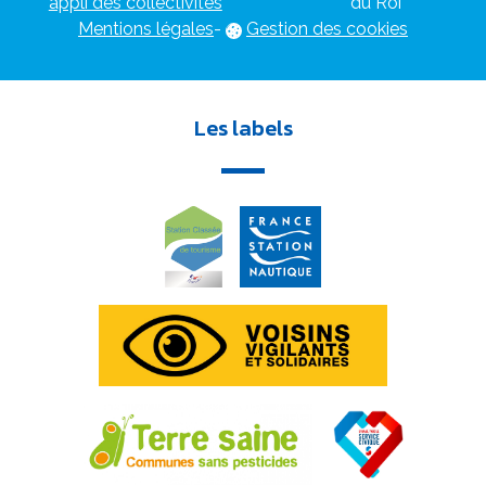
appli des collectivités
du Roi
Mentions légales
-
Gestion des cookies
Les labels