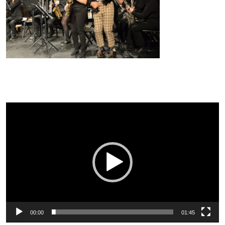
Lecteur
vidéo
00:00
01:45