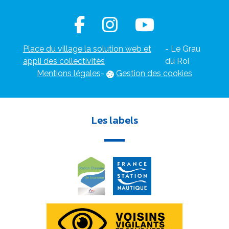
Place du village la solution web et
- Le Grau
appli des collectivités
du Roi
Mentions légales
-
Gestion des cookies
Les labels