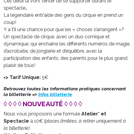
Ces deux là vont tenter de se supporter durant le
spectacle…
La légendaire entr’aide des gens du cirque en prend un
coup!
Y a t’il une chance pour que les « choses s’arrangent »?
Un spectacle de cirque, avec un duo comique et
dynamique, qui enchaîne les différents numéros de magie,
d’acrobatie, de jonglerie et d’équilibre, avec la
participation des enfants, des parents pour le plus grand
plaisir de tous!
=> Tarif Unique:
5€
Retrouvez toutes les informations pratiques concernant
la billetterie =
>
Infos billetterie
◊ ◊ ◊ ◊ NOUVEAUTÉ ◊ ◊ ◊ ◊
Nous vous proposons une formule
Atelier* et
Spectacle
à 10€
(places limitées, à retirer uniquement à
la billetterie)