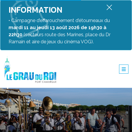
INFORMATION
• Campagne d’effarouchement d’étourneaux du
mardi 11 au jeudi 13 août 2026 de 19h30 à
22h30
(secteurs route des Marines, place du Dr
Ramain et aire de jeux du cinéma VOG).