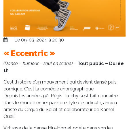
Le 09-03-2024 à 20:30
« Eccentric »
(Danse – humour – seul en scène)
–
Tout public – Durée
1h
C’est l’histoire d’un mouvement qui devient dansé puis
comique. C’est la comédie chorégraphique.
Depuis les années 90, Régis Truchy s’est fait connaître
dans le monde entier par son style désarticulé, ancien
artiste du Cirque du Soleil et collaborateur de Kamel
Ouali.
Virtuose de la danse Hip-Hop et poète dans son jeu