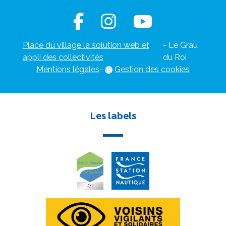
Place du village la solution web et
- Le Grau
appli des collectivités
du Roi
Mentions légales
-
Gestion des cookies
Les labels