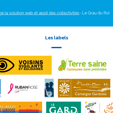
ge la solution web et appli des collectivités
- Le Grau du Roi
Les labels