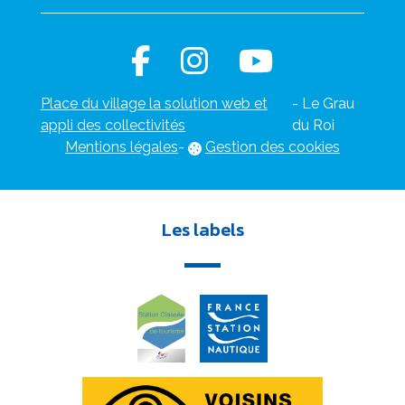
Place du village la solution web et
- Le Grau
appli des collectivités
du Roi
Mentions légales
-
Gestion des cookies
Les labels