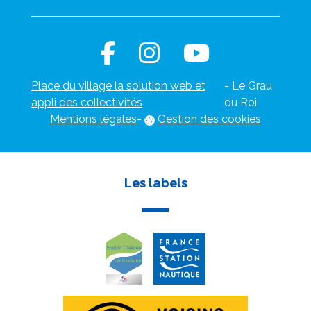
Place du village la solution web et
- Le Grau
appli des collectivités
du Roi
Mentions légales
-
Gestion des cookies
Les labels