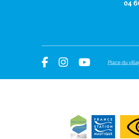
04 6
Place du villa