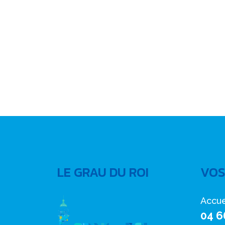
LE GRAU DU ROI
VOS
Accue
04 6