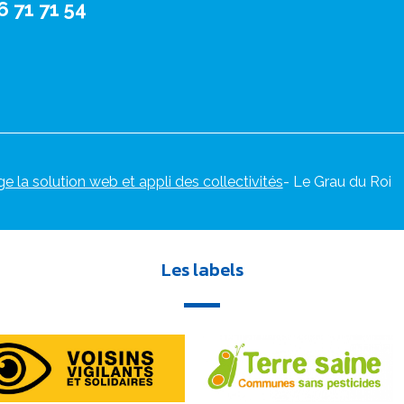
6 71 71 54
ge la solution web et appli des collectivités
- Le Grau du Roi
Les labels