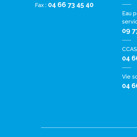
04 66 73 45 40
Fax :
Eau p
servi
09 7
CCAS
04 6
Vie s
04 6