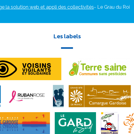
ge la solution web et appli des collectivités
- Le Grau du Roi
Les labels