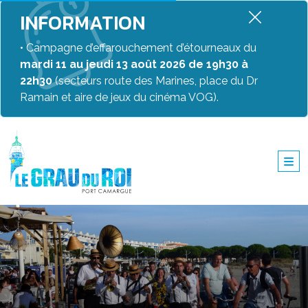
INFORMATION
• Campagne d’effarouchement d’étourneaux du
mardi 11 au jeudi 13 août 2026 de 19h30 à
22h30
(secteurs route des Marines, place du Dr
Ramain et aire de jeux du cinéma VOG).