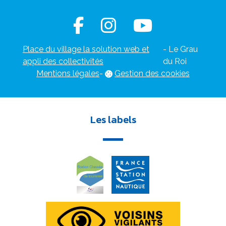
Place du village la solution web et
- Le Grau
appli des collectivités
du Roi
Mentions légales
-
Gestion des cookies
Les labels