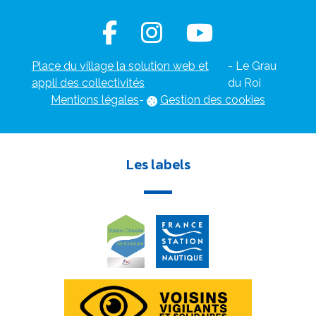
Place du village la solution web et
- Le Grau
appli des collectivités
du Roi
Mentions légales
-
Gestion des cookies
Les labels