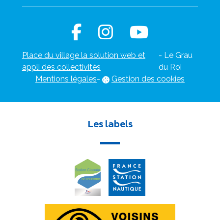
Place du village la solution web et
- Le Grau
appli des collectivités
du Roi
Mentions légales
-
Gestion des cookies
Les labels