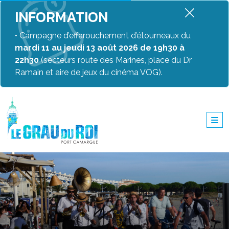
INFORMATION
• Campagne d’effarouchement d’étourneaux du
mardi 11 au jeudi 13 août 2026 de 19h30 à
22h30
(secteurs route des Marines, place du Dr
Ramain et aire de jeux du cinéma VOG).