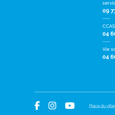
servi
09 7
CCAS
04 6
Vie s
04 6
Place du villa