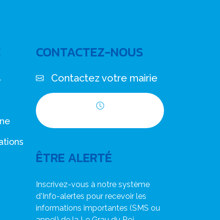
C
CONTACTEZ-NOUS
Contactez votre mairie
e
Horaires d'ouverture
nne
ations
ÊTRE ALERTÉ
Inscrivez-vous à notre système
d'Info-alertes pour recevoir les
informations importantes (SMS ou
appel) de la Le Grau du Roi