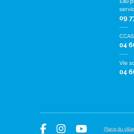
Eau p
servi
09 7
CCAS
04 6
Vie s
04 6
Place du villa