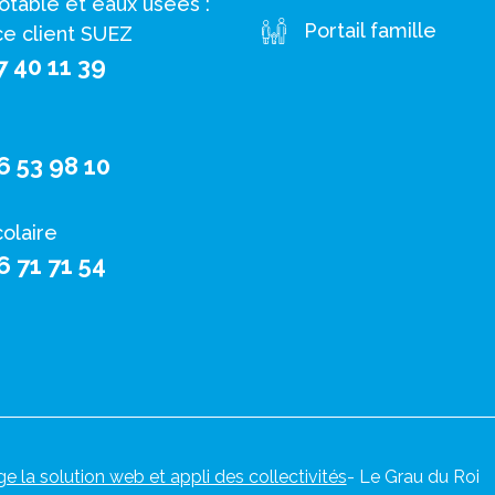
otable et eaux usées :
Portail famille
ce client SUEZ
7 40 11 39
6 53 98 10
colaire
6 71 71 54
ge la solution web et appli des collectivités
- Le Grau du Roi