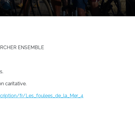
& MARCHER ENSEMBLE
s.
n caritative.
ription/fr/Les_foulees_de_la_Mer_4