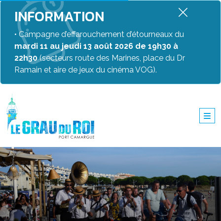
INFORMATION
• Campagne d’effarouchement d’étourneaux du
mardi 11 au jeudi 13 août 2026 de 19h30 à
22h30
(secteurs route des Marines, place du Dr
Ramain et aire de jeux du cinéma VOG).