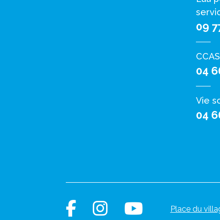
servi
09 7
CCAS
04 6
Vie s
04 6
Place du villa