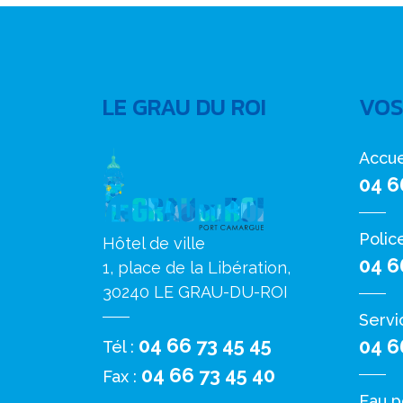
LE GRAU DU ROI
VOS
Accue
04 6
Polic
Hôtel de ville
04 6
1, place de la Libération,
30240 LE GRAU-DU-ROI
Servi
04 66 73 45 45
04 6
Tél :
04 66 73 45 40
Fax :
Eau p