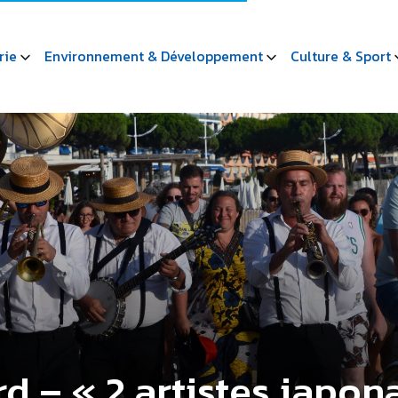
rie
Environnement & Développement
Culture & Sport
rd – « 2 artistes japon