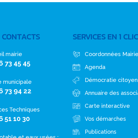
 CONTACTS
SERVICES EN 1 CLI
il mairie
Coordonnées Mairi
6 73 45 45
Agenda
Démocratie citoye
e municipale
6 73 94 22
Annuaire des associ
Carte interactive
ces Techniques
6 51 10 30
Vos démarches
Publications
otable et eaux usées :