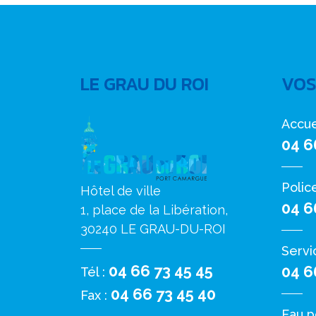
LE GRAU DU ROI
VOS
Accue
04 6
Polic
Hôtel de ville
04 6
1, place de la Libération,
30240 LE GRAU-DU-ROI
Servi
04 66 73 45 45
04 6
Tél :
04 66 73 45 40
Fax :
Eau p