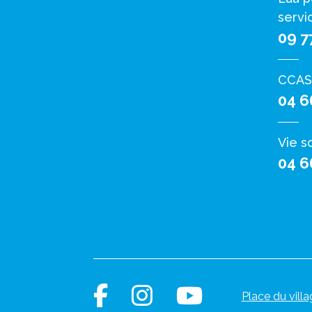
servi
09 7
CCAS
04 6
Vie s
04 6
Place du villa