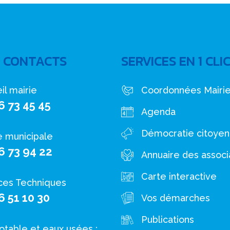
 CONTACTS
SERVICES EN 1 CLI
il mairie
Coordonnées Mairi
6 73 45 45
Agenda
Démocratie citoye
e municipale
6 73 94 22
Annuaire des associ
Carte interactive
ces Techniques
6 51 10 30
Vos démarches
Publications
otable et eaux usées :