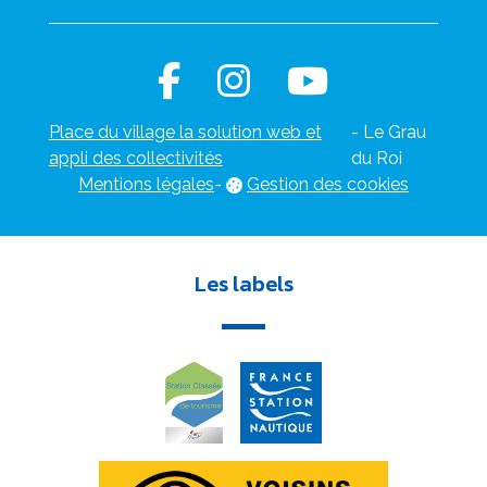
Place du village la solution web et
- Le Grau
appli des collectivités
du Roi
Mentions légales
-
Gestion des cookies
Les labels